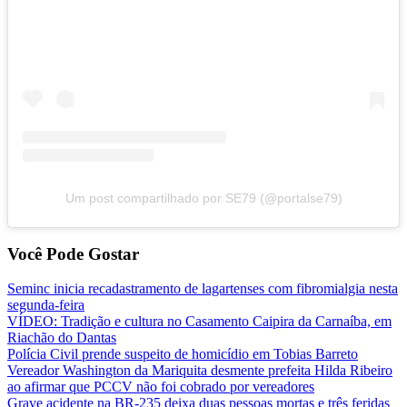
Um post compartilhado por SE79 (@portalse79)
Você Pode Gostar
Seminc inicia recadastramento de lagartenses com fibromialgia nesta
segunda-feira
VÍDEO: Tradição e cultura no Casamento Caipira da Carnaíba, em
Riachão do Dantas
Polícia Civil prende suspeito de homicídio em Tobias Barreto
Vereador Washington da Mariquita desmente prefeita Hilda Ribeiro
ao afirmar que PCCV não foi cobrado por vereadores
Grave acidente na BR-235 deixa duas pessoas mortas e três feridas