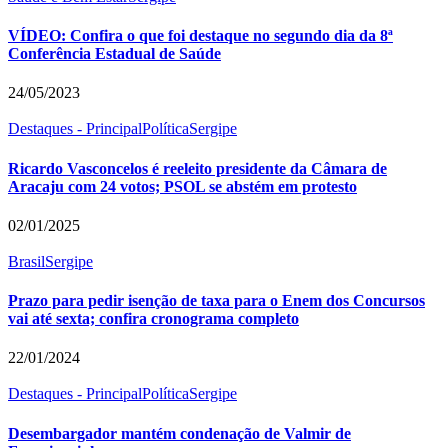
VÍDEO: Confira o que foi destaque no segundo dia da 8ª
Conferência Estadual de Saúde
24/05/2023
Destaques - Principal
Política
Sergipe
Ricardo Vasconcelos é reeleito presidente da Câmara de
Aracaju com 24 votos; PSOL se abstém em protesto
02/01/2025
Brasil
Sergipe
Prazo para pedir isenção de taxa para o Enem dos Concursos
vai até sexta; confira cronograma completo
22/01/2024
Destaques - Principal
Política
Sergipe
Desembargador mantém condenação de Valmir de