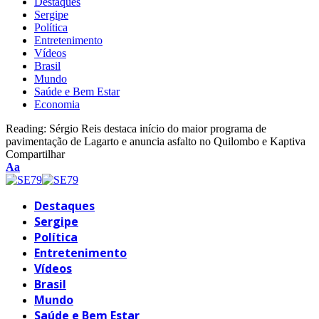
Destaques
Sergipe
Política
Entretenimento
Vídeos
Brasil
Mundo
Saúde e Bem Estar
Economia
Reading:
Sérgio Reis destaca início do maior programa de
pavimentação de Lagarto e anuncia asfalto no Quilombo e Kaptiva
Compartilhar
Font
Aa
Resizer
Destaques
Sergipe
Política
Entretenimento
Vídeos
Brasil
Mundo
Saúde e Bem Estar