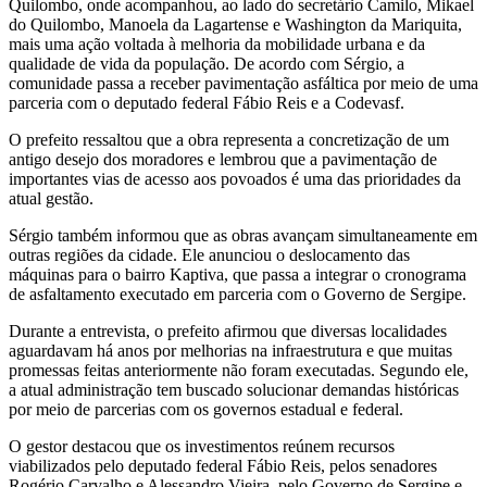
Quilombo, onde acompanhou, ao lado do secretário Camilo, Mikael
do Quilombo, Manoela da Lagartense e Washington da Mariquita,
mais uma ação voltada à melhoria da mobilidade urbana e da
qualidade de vida da população. De acordo com Sérgio, a
comunidade passa a receber pavimentação asfáltica por meio de uma
parceria com o deputado federal Fábio Reis e a Codevasf.
O prefeito ressaltou que a obra representa a concretização de um
antigo desejo dos moradores e lembrou que a pavimentação de
importantes vias de acesso aos povoados é uma das prioridades da
atual gestão.
Sérgio também informou que as obras avançam simultaneamente em
outras regiões da cidade. Ele anunciou o deslocamento das
máquinas para o bairro Kaptiva, que passa a integrar o cronograma
de asfaltamento executado em parceria com o Governo de Sergipe.
Durante a entrevista, o prefeito afirmou que diversas localidades
aguardavam há anos por melhorias na infraestrutura e que muitas
promessas feitas anteriormente não foram executadas. Segundo ele,
a atual administração tem buscado solucionar demandas históricas
por meio de parcerias com os governos estadual e federal.
O gestor destacou que os investimentos reúnem recursos
viabilizados pelo deputado federal Fábio Reis, pelos senadores
Rogério Carvalho e Alessandro Vieira, pelo Governo de Sergipe e