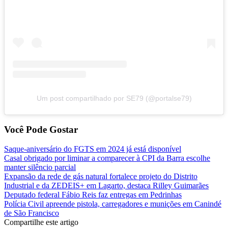
Um post compartilhado por SE79 (@portalse79)
Você Pode Gostar
Saque-aniversário do FGTS em 2024 já está disponível
Casal obrigado por liminar a comparecer à CPI da Barra escolhe
manter silêncio parcial
Expansão da rede de gás natural fortalece projeto do Distrito
Industrial e da ZEDEIS+ em Lagarto, destaca Rilley Guimarães
Deputado federal Fábio Reis faz entregas em Pedrinhas
Polícia Civil apreende pistola, carregadores e munições em Canindé
de São Francisco
Compartilhe este artigo