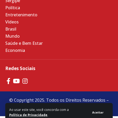
Sergipe
Política
Entretenimento
Vídeos
Brasil
Mundo
Saúde e Bem Estar
Economia
Redes Sociais
© Copyright 2025. Todos os Direitos Reservados –
Feito com
❤
por
R2 Sites
Ao usar este site, você concorda com a
Aceitar
Política de Privacidade
.