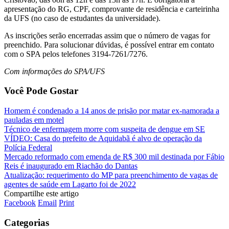
apresentação do RG, CPF, comprovante de residência e carteirinha
da UFS (no caso de estudantes da universidade).
As inscrições serão encerradas assim que o número de vagas for
preenchido. Para solucionar dúvidas, é possível entrar em contato
com o SPA pelos telefones 3194-7261/7276.
Com informações do SPA/UFS
Você Pode Gostar
Homem é condenado a 14 anos de prisão por matar ex-namorada a
pauladas em motel
Técnico de enfermagem morre com suspeita de dengue em SE
VÍDEO: Casa do prefeito de Aquidabã é alvo de operação da
Polícia Federal
Mercado reformado com emenda de R$ 300 mil destinada por Fábio
Reis é inaugurado em Riachão do Dantas
Atualização: requerimento do MP para preenchimento de vagas de
agentes de saúde em Lagarto foi de 2022
Compartilhe este artigo
Facebook
Email
Print
Categorias