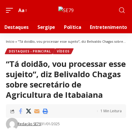
Aa
Destaques
Sergipe
Política
Entretenimento
Início
»
“Tá doidão, vou processar esse sujeito”, diz Belivaldo Chagas sobre secretário de Agricultura de Itabaiana
DESTAQUES - PRINCIPAL
VÍDEOS
“Tá doidão, vou processar esse
sujeito”, diz Belivaldo Chagas
sobre secretário de
Agricultura de Itabaiana
1 Min Leitura
Redação SE79
31/01/2025