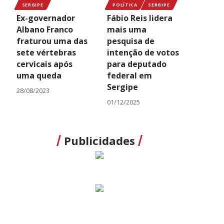
SERGIPE
POLÍTICA
SERGIPE
Ex-governador
Fábio Reis lidera
Albano Franco
mais uma
fraturou uma das
pesquisa de
sete vértebras
intenção de votos
cervicais após
para deputado
uma queda
federal em
Sergipe
28/08/2023
01/12/2025
Publicidades