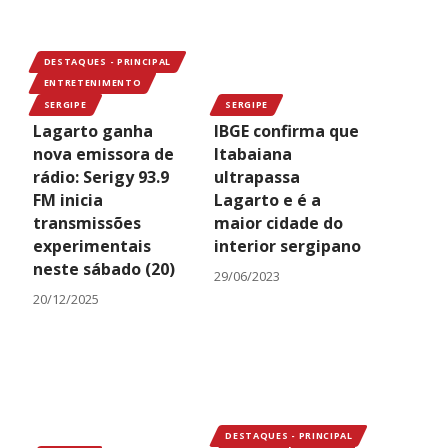
DESTAQUES - PRINCIPAL
ENTRETENIMENTO
SERGIPE
SERGIPE
Lagarto ganha
IBGE confirma que
nova emissora de
Itabaiana
rádio: Serigy 93.9
ultrapassa
FM inicia
Lagarto e é a
transmissões
maior cidade do
experimentais
interior sergipano
neste sábado (20)
29/06/2023
20/12/2025
DESTAQUES - PRINCIPAL