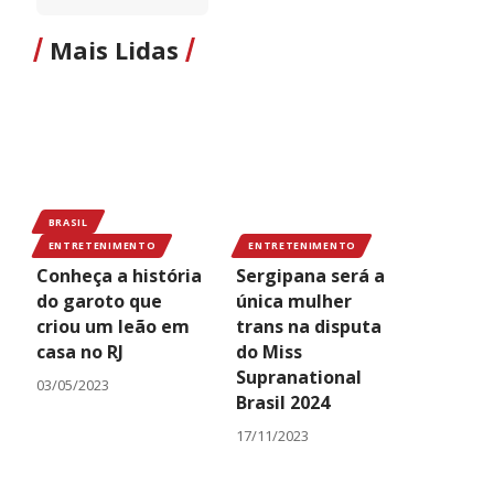
Mais Lidas
BRASIL
ENTRETENIMENTO
ENTRETENIMENTO
Conheça a história
Sergipana será a
do garoto que
única mulher
criou um leão em
trans na disputa
casa no RJ
do Miss
Supranational
03/05/2023
Brasil 2024
17/11/2023