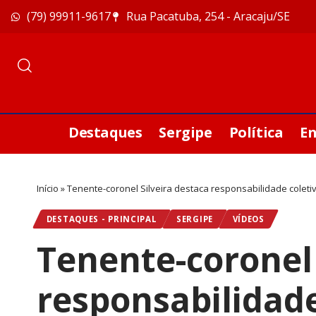
(79) 99911-9617
Rua Pacatuba, 254 - Aracaju/SE
Destaques
Sergipe
Política
E
Início
»
Tenente-coronel Silveira destaca responsabilidade coleti
DESTAQUES - PRINCIPAL
SERGIPE
VÍDEOS
Tenente-coronel 
responsabilidade