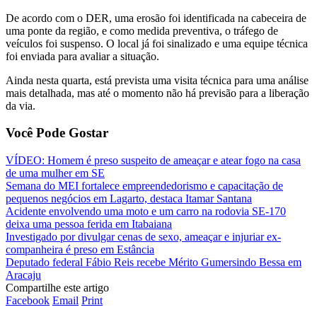
De acordo com o DER, uma erosão foi identificada na cabeceira de
uma ponte da região, e como medida preventiva, o tráfego de
veículos foi suspenso. O local já foi sinalizado e uma equipe técnica
foi enviada para avaliar a situação.
Ainda nesta quarta, está prevista uma visita técnica para uma análise
mais detalhada, mas até o momento não há previsão para a liberação
da via.
Você Pode Gostar
VÍDEO: Homem é preso suspeito de ameaçar e atear fogo na casa
de uma mulher em SE
Semana do MEI fortalece empreendedorismo e capacitação de
pequenos negócios em Lagarto, destaca Itamar Santana
Acidente envolvendo uma moto e um carro na rodovia SE-170
deixa uma pessoa ferida em Itabaiana
Investigado por divulgar cenas de sexo, ameaçar e injuriar ex-
companheira é preso em Estância
Deputado federal Fábio Reis recebe Mérito Gumersindo Bessa em
Aracaju
Compartilhe este artigo
Facebook
Email
Print