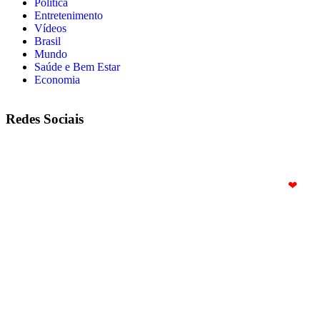
Política
Entretenimento
Vídeos
Brasil
Mundo
Saúde e Bem Estar
Economia
Redes Sociais
© Copyright 2025. Todos os Direitos Reservados – Feito com
❤
por
R2 Sites