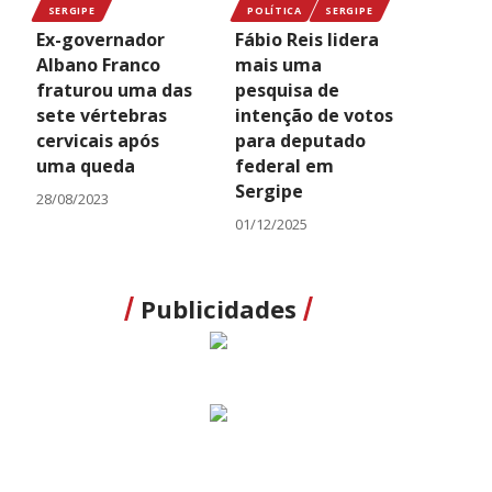
SERGIPE
POLÍTICA
SERGIPE
Ex-governador
Fábio Reis lidera
Albano Franco
mais uma
fraturou uma das
pesquisa de
sete vértebras
intenção de votos
cervicais após
para deputado
uma queda
federal em
Sergipe
28/08/2023
01/12/2025
Publicidades