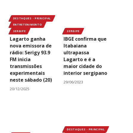
DESTAQUES - PRINCIPAL
ENTRETENIMENTO
SERGIPE
SERGIPE
Lagarto ganha
IBGE confirma que
nova emissora de
Itabaiana
rádio: Serigy 93.9
ultrapassa
FM inicia
Lagarto e é a
transmissões
maior cidade do
experimentais
interior sergipano
neste sábado (20)
29/06/2023
20/12/2025
DESTAQUES - PRINCIPAL