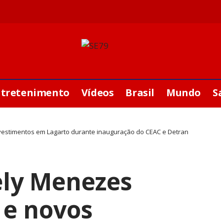
ntretenimento
Vídeos
Brasil
Mundo
S
vestimentos em Lagarto durante inauguração do CEAC e Detran
ely Menezes
 e novos