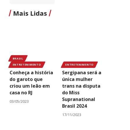
Mais Lidas
BRASIL
ENTRETENIMENTO
ENTRETENIMENTO
Conheça a história
Sergipana será a
do garoto que
única mulher
criou um leão em
trans na disputa
casa no RJ
do Miss
Supranational
03/05/2023
Brasil 2024
17/11/2023