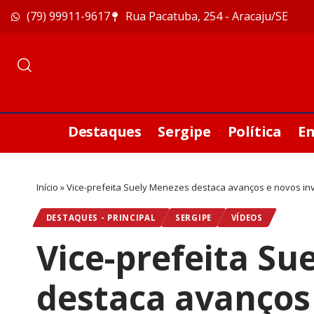
(79) 99911-9617
Rua Pacatuba, 254 - Aracaju/SE
Destaques
Sergipe
Política
E
Início
»
Vice-prefeita Suely Menezes destaca avanços e novos in
DESTAQUES - PRINCIPAL
SERGIPE
VÍDEOS
Vice-prefeita Su
destaca avanços