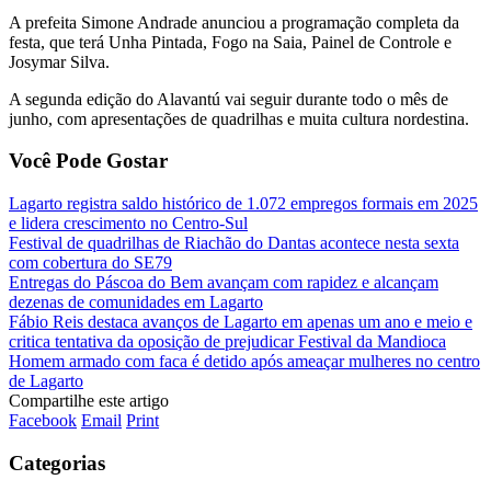
A prefeita Simone Andrade anunciou a programação completa da
festa, que terá Unha Pintada, Fogo na Saia, Painel de Controle e
Josymar Silva.
A segunda edição do Alavantú vai seguir durante todo o mês de
junho, com apresentações de quadrilhas e muita cultura nordestina.
Você Pode Gostar
Lagarto registra saldo histórico de 1.072 empregos formais em 2025
e lidera crescimento no Centro-Sul
Festival de quadrilhas de Riachão do Dantas acontece nesta sexta
com cobertura do SE79
Entregas do Páscoa do Bem avançam com rapidez e alcançam
dezenas de comunidades em Lagarto
Fábio Reis destaca avanços de Lagarto em apenas um ano e meio e
critica tentativa da oposição de prejudicar Festival da Mandioca
Homem armado com faca é detido após ameaçar mulheres no centro
de Lagarto
Compartilhe este artigo
Facebook
Email
Print
Categorias