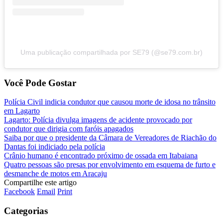
Uma publicação compartilhada por SE79 (@se79.com.br)
Você Pode Gostar
Polícia Civil indicia condutor que causou morte de idosa no trânsito
em Lagarto
Lagarto: Polícia divulga imagens de acidente provocado por
condutor que dirigia com faróis apagados
Saiba por que o presidente da Câmara de Vereadores de Riachão do
Dantas foi indiciado pela polícia
Crânio humano é encontrado próximo de ossada em Itabaiana
Quatro pessoas são presas por envolvimento em esquema de furto e
desmanche de motos em Aracaju
Compartilhe este artigo
Facebook
Email
Print
Categorias