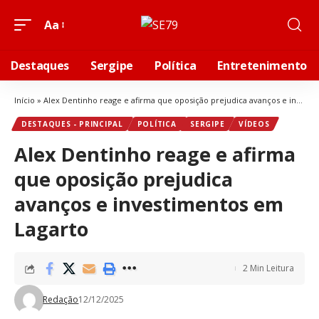
Aa
Destaques
Sergipe
Política
Entretenimento
Início
»
Alex Dentinho reage e afirma que oposição prejudica avanços e investimentos em Lagarto
DESTAQUES - PRINCIPAL
POLÍTICA
SERGIPE
VÍDEOS
Alex Dentinho reage e afirma
que oposição prejudica
avanços e investimentos em
Lagarto
2 Min Leitura
Redação
12/12/2025