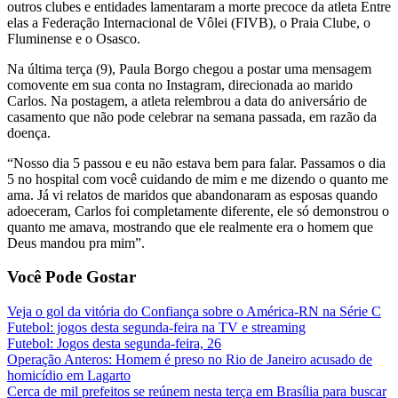
outros clubes e entidades lamentaram a morte precoce da atleta Entre
elas a Federação Internacional de Vôlei (FIVB), o Praia Clube, o
Fluminense e o Osasco.
Na última terça (9), Paula Borgo chegou a postar uma mensagem
comovente em sua conta no Instagram, direcionada ao marido
Carlos. Na postagem, a atleta relembrou a data do aniversário de
casamento que não pode celebrar na semana passada, em razão da
doença.
“Nosso dia 5 passou e eu não estava bem para falar. Passamos o dia
5 no hospital com você cuidando de mim e me dizendo o quanto me
ama. Já vi relatos de maridos que abandonaram as esposas quando
adoeceram, Carlos foi completamente diferente, ele só demonstrou o
quanto me amava, mostrando que ele realmente era o homem que
Deus mandou pra mim”.
Você Pode Gostar
Veja o gol da vitória do Confiança sobre o América-RN na Série C
Futebol: jogos desta segunda-feira na TV e streaming
Futebol: Jogos desta segunda-feira, 26
Operação Anteros: Homem é preso no Rio de Janeiro acusado de
homicídio em Lagarto
Cerca de mil prefeitos se reúnem nesta terça em Brasília para buscar