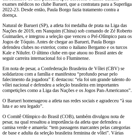
exames médicos no clube Barueri, que a contratara para a Superliga
2022-23. Desde então, Paula Borgo fazia tratamento contra a
doença.
Natural de Barueri (SP), a atleta foi medalha de prata na Liga das
Nações de 2019, em Nanquim (China) sob comando de Zé Roberto
Guimarães, e integrou a seleção que venceu o Pré-Olímpico para os
Jogos de Tóquio. Antes de chegar ao Barueri, Paula Borgo
defendeu clubes no exterior, como o italiano Bergamo e os turcos
Kale e Nilufer. O último clube em que atuou no Brasil antes de
seguir carreira internacional foi o Fluminense.
Em nota de pesar, a Confederação Brasileira de Vôlei (CBV) se
solidarizou com a família e manifestou “profundo pesar pelo
falecimento da jogadora” E destacou: “ela foi um grande talento do
vôlei nacional e defendeu a seleção brasileira em importantes
competições como a Liga das Nações e os Jogos Pan-Americanos”.
O Barueri homenageou a atleta nas redes sociais e agradeceu “à sua
luta e ao seu legado”.
O Comitê Olímpico do Brasil (COB), também divulgou nota de
pesar, na qual ressaltou a importância da atleta que defendeu a
camisa verde e amarela: “tem passagens marcantes pelas categorias
de base e adulta da seleção brasileira feminina de vôlei”. Várias