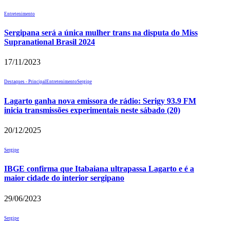
Entretenimento
Sergipana será a única mulher trans na disputa do Miss
Supranational Brasil 2024
17/11/2023
Destaques - Principal
Entretenimento
Sergipe
Lagarto ganha nova emissora de rádio: Serigy 93.9 FM
inicia transmissões experimentais neste sábado (20)
20/12/2025
Sergipe
IBGE confirma que Itabaiana ultrapassa Lagarto e é a
maior cidade do interior sergipano
29/06/2023
Sergipe