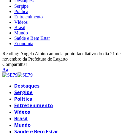
Destaques
Sergipe
Política
Entretenimento
Vídeos
Brasil
Mundo
Saúde e Bem Estar
Economia
Reading:
Angela Albino anuncia ponto facultativo do dia 21 de
novembro da Prefeitura de Lagarto
Compartilhar
Font
Aa
Resizer
Destaques
Sergipe
Política
Entretenimento
Vídeos
Brasil
Mundo
Saúde e Bem Estar