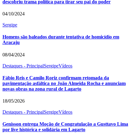
descobriu trama política para tirar seu pai do poder
04/10/2024
Sergipe
Homens são baleados durante tentativa de homicídio em
Aracaju
08/04/2024
Destaques - Principal
Sergipe
Vídeos
Fábio Reis e Camilo Roriz confirmam retomada da
pavimentação asfáltica no João Almeida Rocha e anunciam
novas obras na zona rural de Lagarto
18/05/2026
Destaques - Principal
Sergipe
Vídeos
Genisson entrega Moção de Congratulação a Gusttavo Lima
por live histórica e solidária em Lagarto