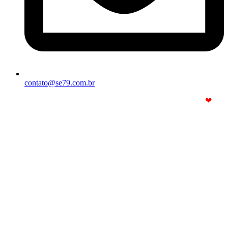
contato@se79.com.br
© Copyright 2025. Todos os Direitos Reservados – Feito com
❤
por
R2 Sites