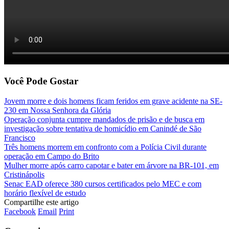
Você Pode Gostar
Jovem morre e dois homens ficam feridos em grave acidente na SE-
230 em Nossa Senhora da Glória
Operação conjunta cumpre mandados de prisão e de busca em
investigação sobre tentativa de homicídio em Canindé de São
Francisco
Três homens morrem em confronto com a Polícia Civil durante
operação em Campo do Brito
Mulher morre após carro capotar e bater em árvore na BR-101, em
Cristinápolis
Senac EAD oferece 380 cursos certificados pelo MEC e com
horário flexível de estudo
Compartilhe este artigo
Facebook
Email
Print