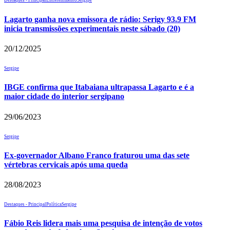
Destaques - Principal
Entretenimento
Sergipe
Lagarto ganha nova emissora de rádio: Serigy 93.9 FM
inicia transmissões experimentais neste sábado (20)
20/12/2025
Sergipe
IBGE confirma que Itabaiana ultrapassa Lagarto e é a
maior cidade do interior sergipano
29/06/2023
Sergipe
Ex-governador Albano Franco fraturou uma das sete
vértebras cervicais após uma queda
28/08/2023
Destaques - Principal
Política
Sergipe
Fábio Reis lidera mais uma pesquisa de intenção de votos