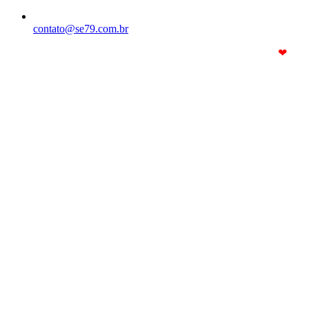
contato@se79.com.br
© Copyright 2025. Todos os Direitos Reservados – Feito com
❤
por
R2 Sites