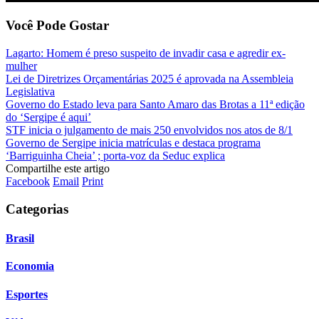
Você Pode Gostar
Lagarto: Homem é preso suspeito de invadir casa e agredir ex-
mulher
Lei de Diretrizes Orçamentárias 2025 é aprovada na Assembleia
Legislativa
Governo do Estado leva para Santo Amaro das Brotas a 11ª edição
do ‘Sergipe é aqui’
STF inicia o julgamento de mais 250 envolvidos nos atos de 8/1
Governo de Sergipe inicia matrículas e destaca programa
‘Barriguinha Cheia’ ; porta-voz da Seduc explica
Compartilhe este artigo
Facebook
Email
Print
Categorias
Brasil
Economia
Esportes