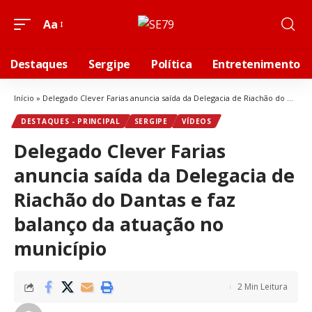
Aa
Destaques
Sergipe
Política
Entretenimento
Início
»
Delegado Clever Farias anuncia saída da Delegacia de Riachão do Dantas e faz balanço da atuação no município
DESTAQUES - PRINCIPAL
SERGIPE
VÍDEOS
Delegado Clever Farias
anuncia saída da Delegacia de
Riachão do Dantas e faz
balanço da atuação no
município
2 Min Leitura