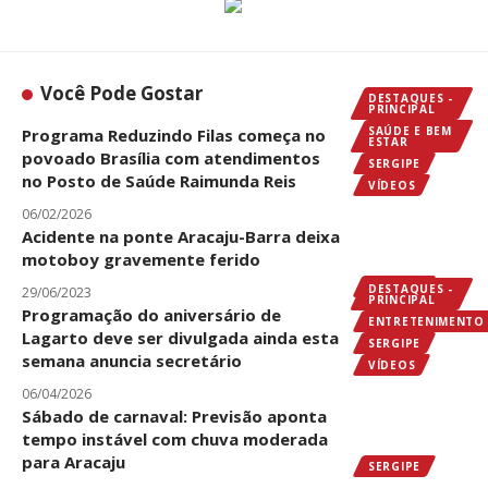
Você Pode Gostar
DESTAQUES -
PRINCIPAL
SAÚDE E BEM
Programa Reduzindo Filas começa no
ESTAR
povoado Brasília com atendimentos
SERGIPE
no Posto de Saúde Raimunda Reis
VÍDEOS
06/02/2026
Acidente na ponte Aracaju-Barra deixa
motoboy gravemente ferido
SERGIPE
DESTAQUES -
29/06/2023
PRINCIPAL
Programação do aniversário de
ENTRETENIMENTO
Lagarto deve ser divulgada ainda esta
SERGIPE
semana anuncia secretário
VÍDEOS
06/04/2026
Sábado de carnaval: Previsão aponta
tempo instável com chuva moderada
para Aracaju
SERGIPE