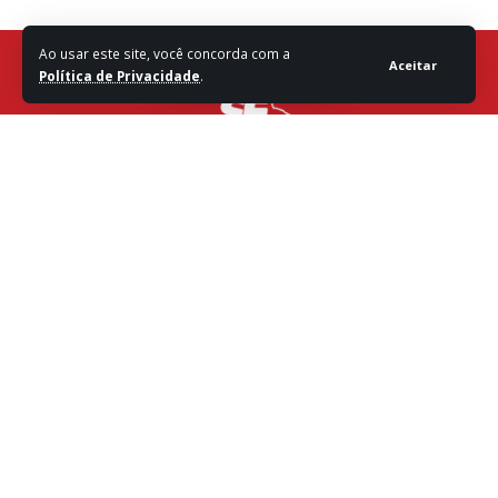
Ao usar este site, você concorda com a
Aceitar
Política de Privacidade
.
Fale com a Redação
Destaques
Sergipe
Política
Entretenimento
Vídeos
Brasil
Mundo
Saúde e Bem Estar