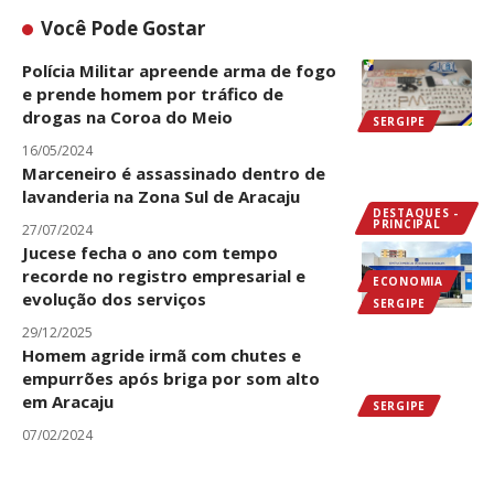
Você Pode Gostar
Polícia Militar apreende arma de fogo
e prende homem por tráfico de
drogas na Coroa do Meio
SERGIPE
16/05/2024
Marceneiro é assassinado dentro de
lavanderia na Zona Sul de Aracaju
DESTAQUES -
PRINCIPAL
27/07/2024
Jucese fecha o ano com tempo
recorde no registro empresarial e
ECONOMIA
evolução dos serviços
SERGIPE
29/12/2025
Homem agride irmã com chutes e
empurrões após briga por som alto
em Aracaju
SERGIPE
07/02/2024