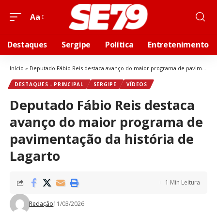
Aa
Destaques
Sergipe
Política
Entretenimento
Início
»
Deputado Fábio Reis destaca avanço do maior programa de pavimentação da história de Lagarto
DESTAQUES - PRINCIPAL
SERGIPE
VÍDEOS
Deputado Fábio Reis destaca
avanço do maior programa de
pavimentação da história de
Lagarto
1 Min Leitura
Redação
11/03/2026