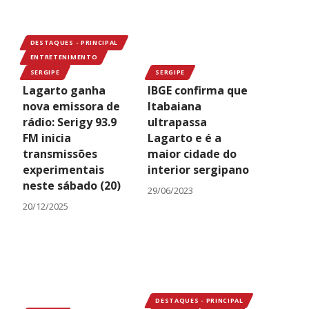
DESTAQUES - PRINCIPAL
ENTRETENIMENTO
SERGIPE
SERGIPE
Lagarto ganha
IBGE confirma que
nova emissora de
Itabaiana
rádio: Serigy 93.9
ultrapassa
FM inicia
Lagarto e é a
transmissões
maior cidade do
experimentais
interior sergipano
neste sábado (20)
29/06/2023
20/12/2025
DESTAQUES - PRINCIPAL