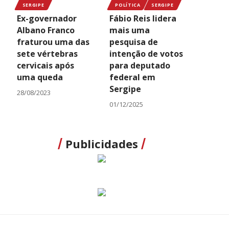
SERGIPE
POLÍTICA
SERGIPE
Ex-governador
Fábio Reis lidera
Albano Franco
mais uma
fraturou uma das
pesquisa de
sete vértebras
intenção de votos
cervicais após
para deputado
uma queda
federal em
Sergipe
28/08/2023
01/12/2025
Publicidades