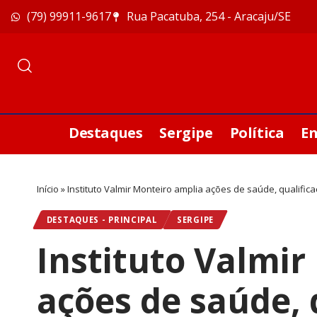
(79) 99911-9617
Rua Pacatuba, 254 - Aracaju/SE
Destaques
Sergipe
Política
E
Início
»
Instituto Valmir Monteiro amplia ações de saúde, qualific
DESTAQUES - PRINCIPAL
SERGIPE
Instituto Valmir
ações de saúde, 