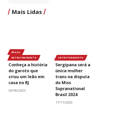
Mais Lidas
BRASIL
ENTRETENIMENTO
ENTRETENIMENTO
Conheça a história
Sergipana será a
do garoto que
única mulher
criou um leão em
trans na disputa
casa no RJ
do Miss
Supranational
03/05/2023
Brasil 2024
17/11/2023