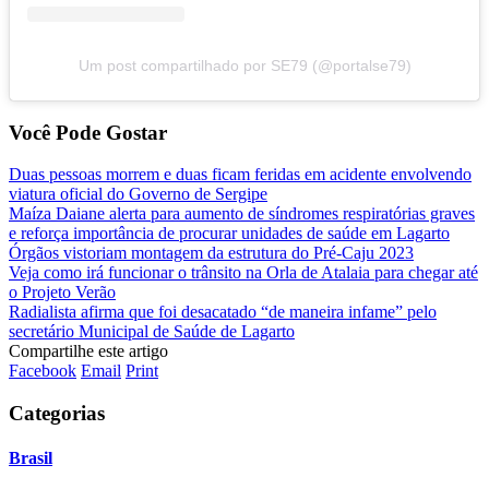
Um post compartilhado por SE79 (@portalse79)
Você Pode Gostar
Duas pessoas morrem e duas ficam feridas em acidente envolvendo
viatura oficial do Governo de Sergipe
Maíza Daiane alerta para aumento de síndromes respiratórias graves
e reforça importância de procurar unidades de saúde em Lagarto
Órgãos vistoriam montagem da estrutura do Pré-Caju 2023
Veja como irá funcionar o trânsito na Orla de Atalaia para chegar até
o Projeto Verão
Radialista afirma que foi desacatado “de maneira infame” pelo
secretário Municipal de Saúde de Lagarto
Compartilhe este artigo
Facebook
Email
Print
Categorias
Brasil