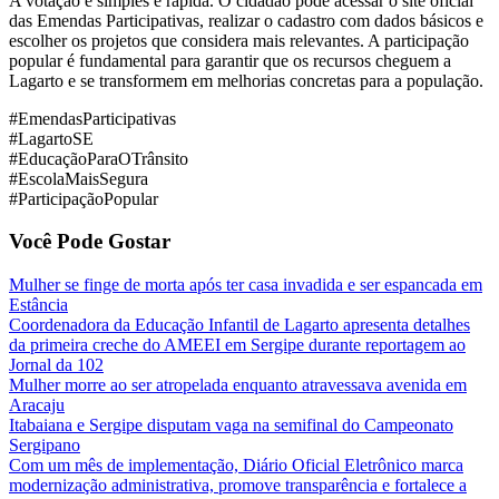
A votação é simples e rápida. O cidadão pode acessar o site oficial
das Emendas Participativas, realizar o cadastro com dados básicos e
escolher os projetos que considera mais relevantes. A participação
popular é fundamental para garantir que os recursos cheguem a
Lagarto e se transformem em melhorias concretas para a população.
#EmendasParticipativas
#LagartoSE
#EducaçãoParaOTrânsito
#EscolaMaisSegura
#ParticipaçãoPopular
Você Pode Gostar
Mulher se finge de morta após ter casa invadida e ser espancada em
Estância
Coordenadora da Educação Infantil de Lagarto apresenta detalhes
da primeira creche do AMEEI em Sergipe durante reportagem ao
Jornal da 102
Mulher morre ao ser atropelada enquanto atravessava avenida em
Aracaju
Itabaiana e Sergipe disputam vaga na semifinal do Campeonato
Sergipano
Com um mês de implementação, Diário Oficial Eletrônico marca
modernização administrativa, promove transparência e fortalece a