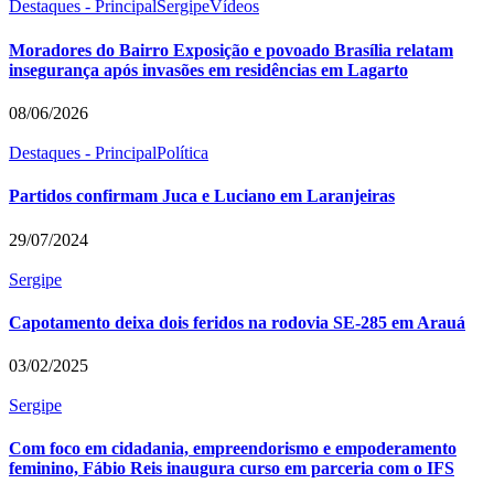
Destaques - Principal
Sergipe
Vídeos
Moradores do Bairro Exposição e povoado Brasília relatam
insegurança após invasões em residências em Lagarto
08/06/2026
Destaques - Principal
Política
Partidos confirmam Juca e Luciano em Laranjeiras
29/07/2024
Sergipe
Capotamento deixa dois feridos na rodovia SE-285 em Arauá
03/02/2025
Sergipe
Com foco em cidadania, empreendorismo e empoderamento
feminino, Fábio Reis inaugura curso em parceria com o IFS