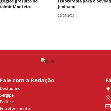
gógico gratuito no
Fisioterapia para o povoa
 Valmir Monteiro
Jenipapo
29/05/2025
Fale com a Redação
F
Destaques
Sergipe
Política
Entretenimento