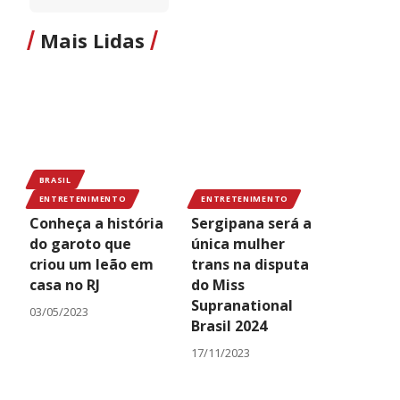
Mais Lidas
BRASIL
ENTRETENIMENTO
ENTRETENIMENTO
Conheça a história
Sergipana será a
do garoto que
única mulher
criou um leão em
trans na disputa
casa no RJ
do Miss
Supranational
03/05/2023
Brasil 2024
17/11/2023