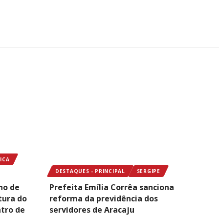
ICA
DESTAQUES - PRINCIPAL
SERGIPE
ho de
Prefeita Emília Corrêa sanciona
tura do
reforma da previdência dos
ntro de
servidores de Aracaju