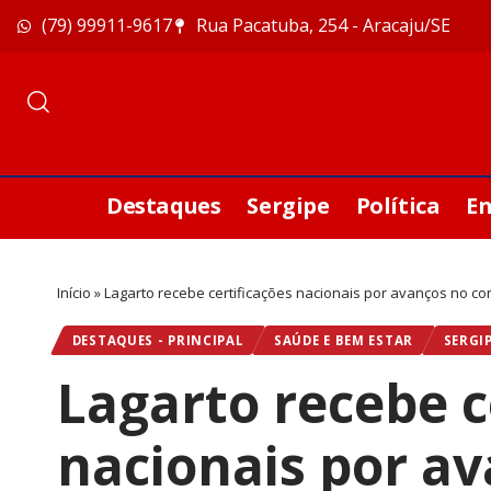
(79) 99911-9617
Rua Pacatuba, 254 - Aracaju/SE
Destaques
Sergipe
Política
E
Início
»
Lagarto recebe certificações nacionais por avanços no comb
DESTAQUES - PRINCIPAL
SAÚDE E BEM ESTAR
SERGI
Lagarto recebe c
nacionais por a