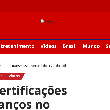
ntretenimento
Vídeos
Brasil
Mundo
S
ate à transmissão vertical do HIV e da sífilis
PE
VÍDEOS
ertificações
vanços no