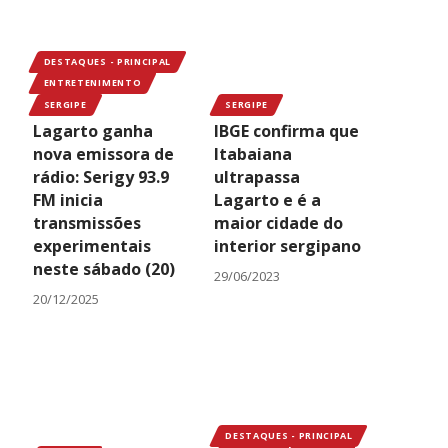
DESTAQUES - PRINCIPAL
ENTRETENIMENTO
SERGIPE
SERGIPE
Lagarto ganha
IBGE confirma que
nova emissora de
Itabaiana
rádio: Serigy 93.9
ultrapassa
FM inicia
Lagarto e é a
transmissões
maior cidade do
experimentais
interior sergipano
neste sábado (20)
29/06/2023
20/12/2025
DESTAQUES - PRINCIPAL