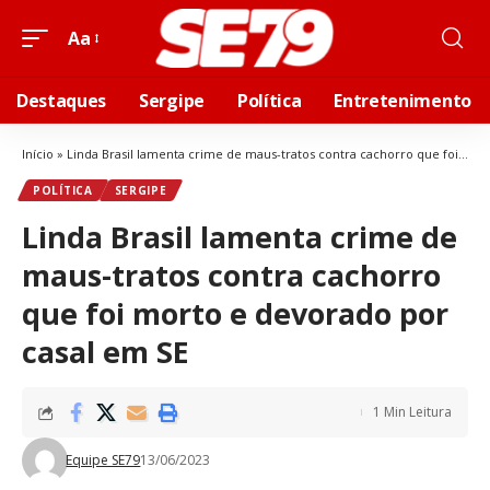
Aa
Destaques
Sergipe
Política
Entretenimento
Início
»
Linda Brasil lamenta crime de maus-tratos contra cachorro que foi morto e devorado por casal em SE
POLÍTICA
SERGIPE
Linda Brasil lamenta crime de
maus-tratos contra cachorro
que foi morto e devorado por
casal em SE
1 Min Leitura
Equipe SE79
13/06/2023