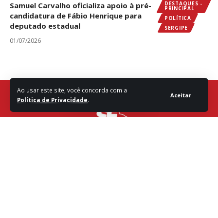
DESTAQUES -
Samuel Carvalho oficializa apoio à pré-
PRINCIPAL
candidatura de Fábio Henrique para
POLÍTICA
deputado estadual
SERGIPE
01/07/2026
Ao usar este site, você concorda com a
Aceitar
Política de Privacidade
.
Fale com a Redação
Destaques
Sergipe
Política