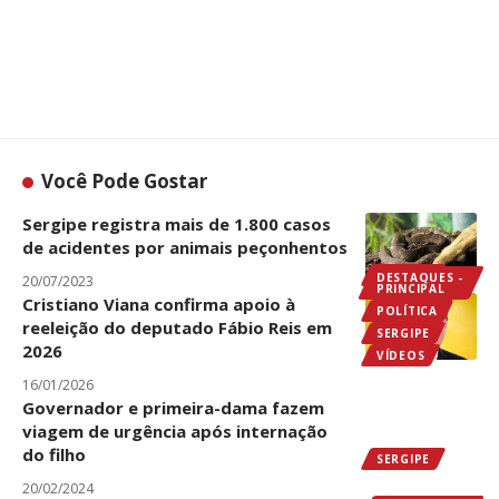
Você Pode Gostar
Sergipe registra mais de 1.800 casos
de acidentes por animais peçonhentos
SERGIPE
DESTAQUES -
20/07/2023
PRINCIPAL
Cristiano Viana confirma apoio à
POLÍTICA
reeleição do deputado Fábio Reis em
SERGIPE
2026
VÍDEOS
16/01/2026
Governador e primeira-dama fazem
viagem de urgência após internação
do filho
SERGIPE
20/02/2024