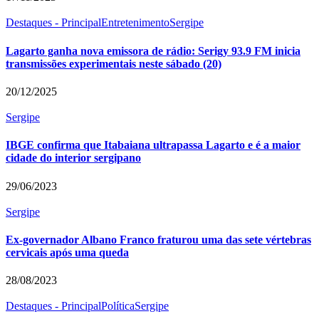
Destaques - Principal
Entretenimento
Sergipe
Lagarto ganha nova emissora de rádio: Serigy 93.9 FM inicia
transmissões experimentais neste sábado (20)
20/12/2025
Sergipe
IBGE confirma que Itabaiana ultrapassa Lagarto e é a maior
cidade do interior sergipano
29/06/2023
Sergipe
Ex-governador Albano Franco fraturou uma das sete vértebras
cervicais após uma queda
28/08/2023
Destaques - Principal
Política
Sergipe