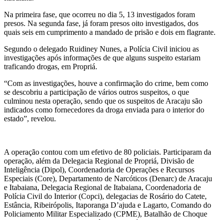
Na primeira fase, que ocorreu no dia 5, 13 investigados foram
presos. Na segunda fase, já foram presos oito investigados, dos
quais seis em cumprimento a mandado de prisão e dois em flagrante.
Segundo o delegado Ruidiney Nunes, a Polícia Civil iniciou as
investigações após informações de que alguns suspeito estariam
traficando drogas, em Propriá.
“Com as investigações, houve a confirmação do crime, bem como
se descobriu a participação de vários outros suspeitos, o que
culminou nesta operação, sendo que os suspeitos de Aracaju são
indicados como fornecedores da droga enviada para o interior do
estado”, revelou.
A operação contou com um efetivo de 80 policiais. Participaram da
operação, além da Delegacia Regional de Propriá, Divisão de
Inteligência (Dipol), Coordenadoria de Operações e Recursos
Especiais (Core), Departamento de Narcóticos (Denarc) de Aracaju
e Itabaiana, Delegacia Regional de Itabaiana, Coordenadoria de
Polícia Civil do Interior (Copci), delegacias de Rosário do Catete,
Estância, Ribeirópolis, Itaporanga D’ajuda e Lagarto, Comando do
Policiamento Militar Especializado (CPME), Batalhão de Choque