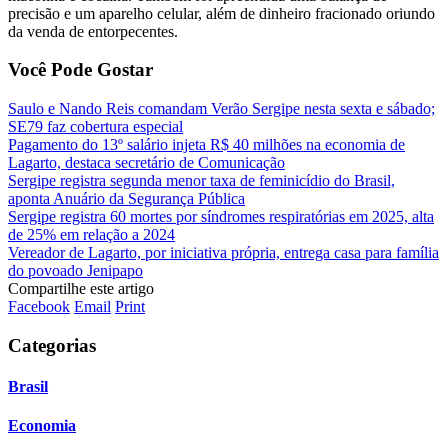
precisão e um aparelho celular, além de dinheiro fracionado oriundo
da venda de entorpecentes.
Você Pode Gostar
Saulo e Nando Reis comandam Verão Sergipe nesta sexta e sábado;
SE79 faz cobertura especial
Pagamento do 13º salário injeta R$ 40 milhões na economia de
Lagarto, destaca secretário de Comunicação
Sergipe registra segunda menor taxa de feminicídio do Brasil,
aponta Anuário da Segurança Pública
Sergipe registra 60 mortes por síndromes respiratórias em 2025, alta
de 25% em relação a 2024
Vereador de Lagarto, por iniciativa própria, entrega casa para família
do povoado Jenipapo
Compartilhe este artigo
Facebook
Email
Print
Categorias
Brasil
Economia