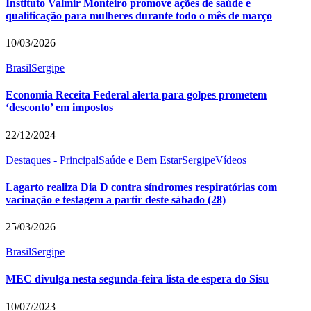
Instituto Valmir Monteiro promove ações de saúde e
qualificação para mulheres durante todo o mês de março
10/03/2026
Brasil
Sergipe
Economia Receita Federal alerta para golpes prometem
‘desconto’ em impostos
22/12/2024
Destaques - Principal
Saúde e Bem Estar
Sergipe
Vídeos
Lagarto realiza Dia D contra síndromes respiratórias com
vacinação e testagem a partir deste sábado (28)
25/03/2026
Brasil
Sergipe
MEC divulga nesta segunda-feira lista de espera do Sisu
10/07/2023