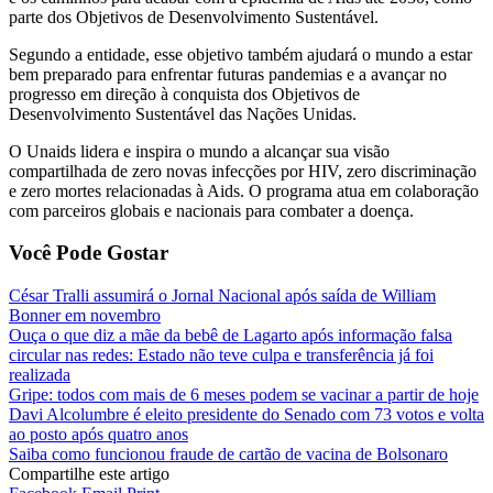
parte dos Objetivos de Desenvolvimento Sustentável.
Segundo a entidade, esse objetivo também ajudará o mundo a estar
bem preparado para enfrentar futuras pandemias e a avançar no
progresso em direção à conquista dos Objetivos de
Desenvolvimento Sustentável das Nações Unidas.
O Unaids lidera e inspira o mundo a alcançar sua visão
compartilhada de zero novas infecções por HIV, zero discriminação
e zero mortes relacionadas à Aids. O programa atua em colaboração
com parceiros globais e nacionais para combater a doença.
Você Pode Gostar
César Tralli assumirá o Jornal Nacional após saída de William
Bonner em novembro
Ouça o que diz a mãe da bebê de Lagarto após informação falsa
circular nas redes: Estado não teve culpa e transferência já foi
realizada
Gripe: todos com mais de 6 meses podem se vacinar a partir de hoje
Davi Alcolumbre é eleito presidente do Senado com 73 votos e volta
ao posto após quatro anos
Saiba como funcionou fraude de cartão de vacina de Bolsonaro
Compartilhe este artigo