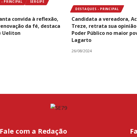
- PRINCIPAL
SERGIPE
DESTAQUES - PRINCIPAL
nta convida à reflexão,
Candidata a vereadora, Ac
 renovação da fé, destaca
Treze, retrata sua opinião
é Ueliton
Poder Público no maior po
Lagarto
26/08/2024
Fale com a Redação
F