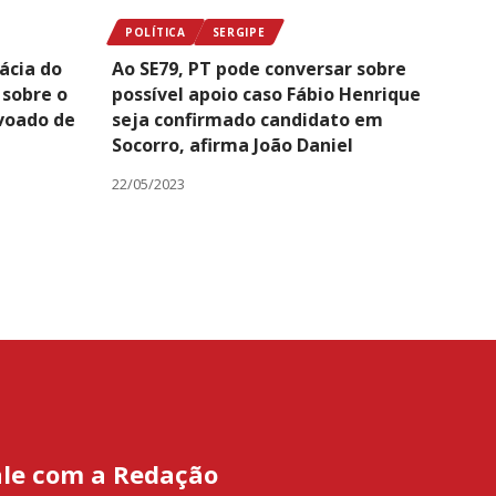
POLÍTICA
SERGIPE
ácia do
Ao SE79, PT pode conversar sobre
 sobre o
possível apoio caso Fábio Henrique
voado de
seja confirmado candidato em
Socorro, afirma João Daniel
22/05/2023
ale com a Redação