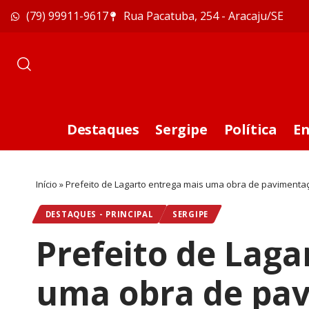
(79) 99911-9617
Rua Pacatuba, 254 - Aracaju/SE
Destaques
Sergipe
Política
E
Início
»
Prefeito de Lagarto entrega mais uma obra de pavimentaç
DESTAQUES - PRINCIPAL
SERGIPE
Prefeito de Laga
uma obra de pa