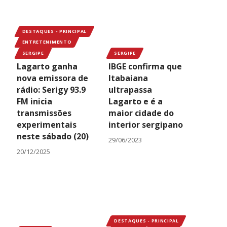
DESTAQUES - PRINCIPAL
ENTRETENIMENTO
SERGIPE
SERGIPE
Lagarto ganha
IBGE confirma que
nova emissora de
Itabaiana
rádio: Serigy 93.9
ultrapassa
FM inicia
Lagarto e é a
transmissões
maior cidade do
experimentais
interior sergipano
neste sábado (20)
29/06/2023
20/12/2025
DESTAQUES - PRINCIPAL