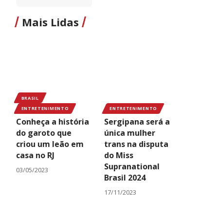
Mais Lidas
BRASIL
ENTRETENIMENTO
ENTRETENIMENTO
Conheça a história
Sergipana será a
do garoto que
única mulher
criou um leão em
trans na disputa
casa no RJ
do Miss
Supranational
03/05/2023
Brasil 2024
17/11/2023