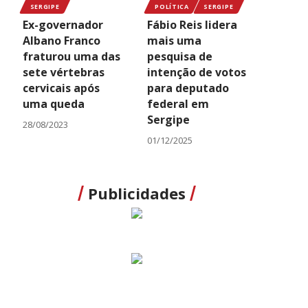
SERGIPE
POLÍTICA
SERGIPE
Ex-governador
Fábio Reis lidera
Albano Franco
mais uma
fraturou uma das
pesquisa de
sete vértebras
intenção de votos
cervicais após
para deputado
uma queda
federal em
Sergipe
28/08/2023
01/12/2025
Publicidades