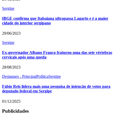
Sergipe
IBGE confirma que Itabaiana ultrapassa Lagarto e é a maior
cidade do interior sergipano
29/06/2023
Sergipe
Ex-governador Albano Franco fraturou uma das sete vértebras
cervicais após uma queda
28/08/2023
Destaques - Principal
Política
Sergipe
Fábio Reis lidera mais uma pesquisa de intenção de votos para
deputado federal em Sergipe
01/12/2025
Publicidades