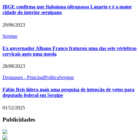
IBGE confirma que Itabaiana ultrapassa Lagarto e é a maior
cidade do interior sergipano
29/06/2023
Sergipe
Ex-governador Albano Franco fraturou uma das sete vértebras
cervicais após uma queda
28/08/2023
Destaques - Principal
Política
Sergipe
Fábio Reis lidera mais uma pesquisa de intenção de votos para
deputado federal em Sergipe
01/12/2025
Publicidades