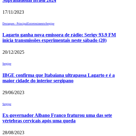
Supranational Brasil 2024
17/11/2023
Destaques - Principal
Entretenimento
Sergipe
Lagarto ganha nova emissora de rádio: Serigy 93.9 FM
inicia transmissões experimentais neste sábado (20)
20/12/2025
Sergipe
IBGE confirma que Itabaiana ultrapassa Lagarto e é a
maior cidade do interior sergipano
29/06/2023
Sergipe
Ex-governador Albano Franco fraturou uma das sete
vértebras cervicais após uma queda
28/08/2023