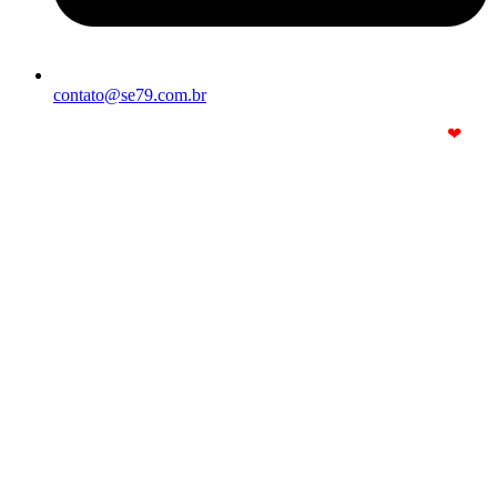
contato@se79.com.br
© Copyright 2025. Todos os Direitos Reservados – Feito com
❤
por
R2 Sites