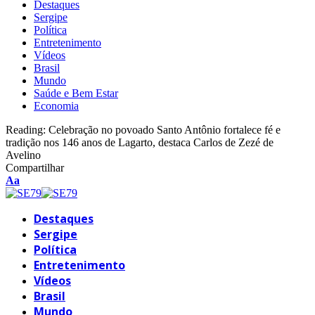
Destaques
Sergipe
Política
Entretenimento
Vídeos
Brasil
Mundo
Saúde e Bem Estar
Economia
Reading:
Celebração no povoado Santo Antônio fortalece fé e
tradição nos 146 anos de Lagarto, destaca Carlos de Zezé de
Avelino
Compartilhar
Font
Aa
Resizer
Destaques
Sergipe
Política
Entretenimento
Vídeos
Brasil
Mundo