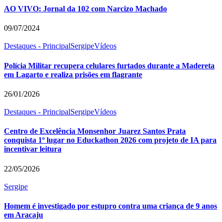
AO VIVO: Jornal da 102 com Narcizo Machado
09/07/2024
Destaques - Principal
Sergipe
Vídeos
Polícia Militar recupera celulares furtados durante a Madereta
em Lagarto e realiza prisões em flagrante
26/01/2026
Destaques - Principal
Sergipe
Vídeos
Centro de Excelência Monsenhor Juarez Santos Prata
conquista 1º lugar no Educkathon 2026 com projeto de IA para
incentivar leitura
22/05/2026
Sergipe
Homem é investigado por estupro contra uma criança de 9 anos
em Aracaju