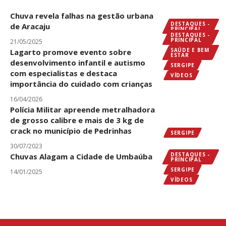
Chuva revela falhas na gestão urbana
DESTAQUES -
de Aracaju
PRINCIPAL
DESTAQUES -
SERGIPE
PRINCIPAL
21/05/2025
SAÚDE E BEM
Lagarto promove evento sobre
ESTAR
desenvolvimento infantil e autismo
SERGIPE
com especialistas e destaca
VÍDEOS
importância do cuidado com crianças
16/04/2026
Polícia Militar apreende metralhadora
de grosso calibre e mais de 3 kg de
crack no município de Pedrinhas
SERGIPE
30/07/2023
DESTAQUES -
Chuvas Alagam a Cidade de Umbaúba
PRINCIPAL
SERGIPE
14/01/2025
VÍDEOS